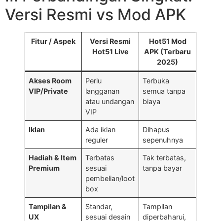
Versi Resmi vs Mod APK
Fitur / Aspek
Versi Resmi
Hot51 Mod
Hot51 Live
APK (Terbaru
2025)
Akses Room
Perlu
Terbuka
VIP/Private
langganan
semua tanpa
atau undangan
biaya
VIP
Iklan
Ada iklan
Dihapus
reguler
sepenuhnya
Hadiah & Item
Terbatas
Tak terbatas,
Premium
sesuai
tanpa bayar
pembelian/loot
box
Tampilan &
Standar,
Tampilan
UX
sesuai desain
diperbaharui,