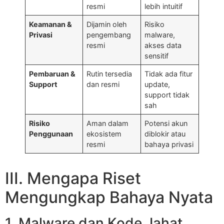
resmi
lebih intuitif
Keamanan &
Dijamin oleh
Risiko
Privasi
pengembang
malware,
resmi
akses data
sensitif
Pembaruan &
Rutin tersedia
Tidak ada fitur
Support
dan resmi
update,
support tidak
sah
Risiko
Aman dalam
Potensi akun
Penggunaan
ekosistem
diblokir atau
resmi
bahaya privasi
III. Mengapa Riset
Mengungkap Bahaya Nyata
1. Malware dan Kode Jahat