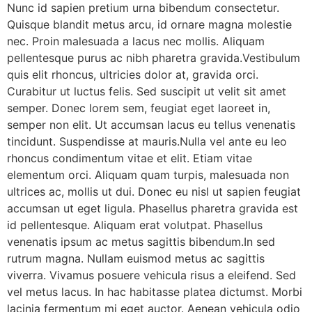
Nunc id sapien pretium urna bibendum consectetur.
Quisque blandit metus arcu, id ornare magna molestie
nec. Proin malesuada a lacus nec mollis. Aliquam
pellentesque purus ac nibh pharetra gravida.Vestibulum
quis elit rhoncus, ultricies dolor at, gravida orci.
Curabitur ut luctus felis. Sed suscipit ut velit sit amet
semper. Donec lorem sem, feugiat eget laoreet in,
semper non elit. Ut accumsan lacus eu tellus venenatis
tincidunt. Suspendisse at mauris.Nulla vel ante eu leo
rhoncus condimentum vitae et elit. Etiam vitae
elementum orci. Aliquam quam turpis, malesuada non
ultrices ac, mollis ut dui. Donec eu nisl ut sapien feugiat
accumsan ut eget ligula. Phasellus pharetra gravida est
id pellentesque. Aliquam erat volutpat. Phasellus
venenatis ipsum ac metus sagittis bibendum.In sed
rutrum magna. Nullam euismod metus ac sagittis
viverra. Vivamus posuere vehicula risus a eleifend. Sed
vel metus lacus. In hac habitasse platea dictumst. Morbi
lacinia fermentum mi eget auctor. Aenean vehicula odio