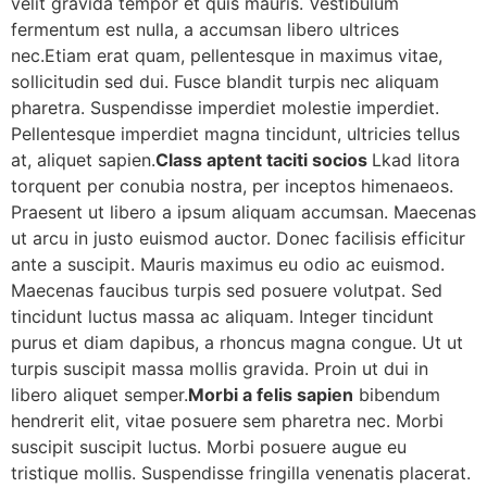
velit gravida tempor et quis mauris. Vestibulum
fermentum est nulla, a accumsan libero ultrices
nec.Etiam erat quam, pellentesque in maximus vitae,
sollicitudin sed dui. Fusce blandit turpis nec aliquam
pharetra. Suspendisse imperdiet molestie imperdiet.
Pellentesque imperdiet magna tincidunt, ultricies tellus
at, aliquet sapien.
Class aptent taciti socios
Lkad litora
torquent per conubia nostra, per inceptos himenaeos.
Praesent ut libero a ipsum aliquam accumsan. Maecenas
ut arcu in justo euismod auctor. Donec facilisis efficitur
ante a suscipit. Mauris maximus eu odio ac euismod.
Maecenas faucibus turpis sed posuere volutpat. Sed
tincidunt luctus massa ac aliquam. Integer tincidunt
purus et diam dapibus, a rhoncus magna congue. Ut ut
turpis suscipit massa mollis gravida. Proin ut dui in
libero aliquet semper.
Morbi a felis sapien
bibendum
hendrerit elit, vitae posuere sem pharetra nec. Morbi
suscipit suscipit luctus. Morbi posuere augue eu
tristique mollis. Suspendisse fringilla venenatis placerat.